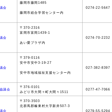
藤岡市藤岡1485
議会
0274-22-5647
藤岡市総合学習センター内
〒370-2316
富岡市富岡1439-1
議会
0274-70-2232
あい愛プラザ内
〒379-0116
安中市安中3-19-27
議会
027-382-8397
安中市地域福祉支援センター内
〒376-0101
協議会
0277-47-7066
みどり市大間々町大間々
1511
〒370-3503
北群馬郡榛東村大字新井507-3
議会
0279-55-5294