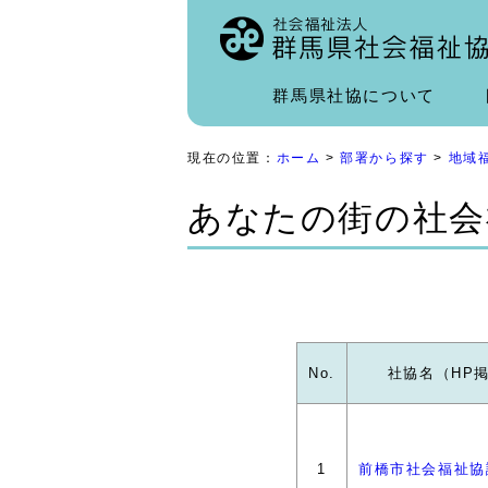
群馬県社協について
現在の位置：
ホーム
>
部署から探す
>
地域
あなたの街の社会
No.
社協名（HP
1
前橋市社会福祉協