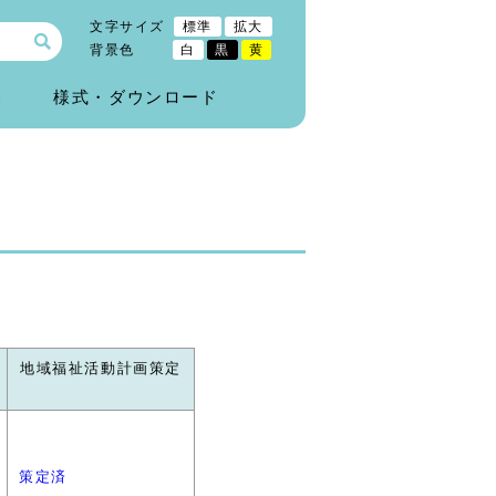
文字サイズ
標準
拡大
背景色
白
黒
黄
)
様式・ダウンロード
地域福祉活動計画策定
策定済