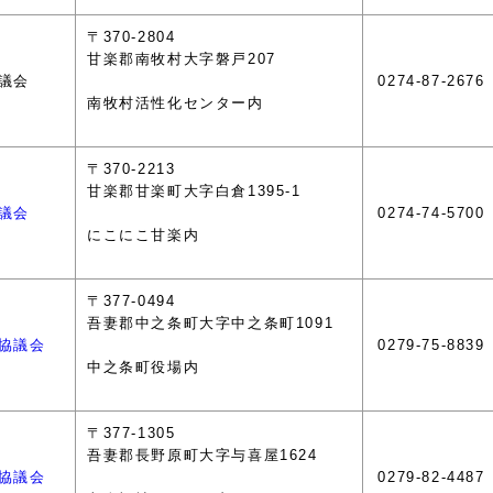
〒370-2804
甘楽郡南牧村大字磐戸207
議会
0274-87-2676
南牧村活性化センター内
〒370-2213
甘楽郡甘楽町大字白倉1395-1
議会
0274-74-5700
にこにこ甘楽内
〒377-0494
吾妻郡中之条町大字中之条町1091
協議会
0279-75-8839
中之条町役場内
〒377-1305
吾妻郡長野原町大字与喜屋1624
協議会
0279-82-4487