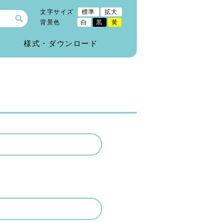
文字サイズ
標準
拡大
背景色
白
黒
黄
)
様式・ダウンロード