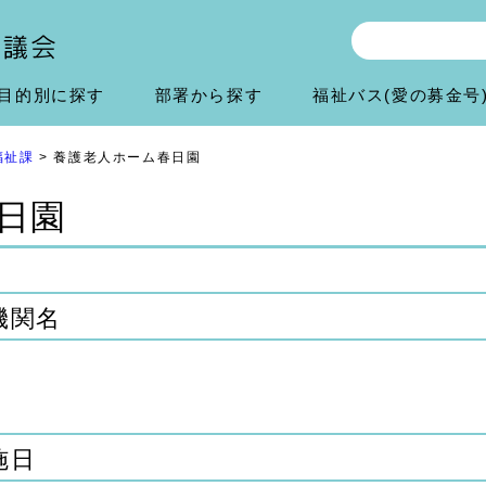
目的別に探す
部署から探す
福祉バス(愛の募金号
福祉課
> 養護老人ホーム春日園
日園
機関名
施日