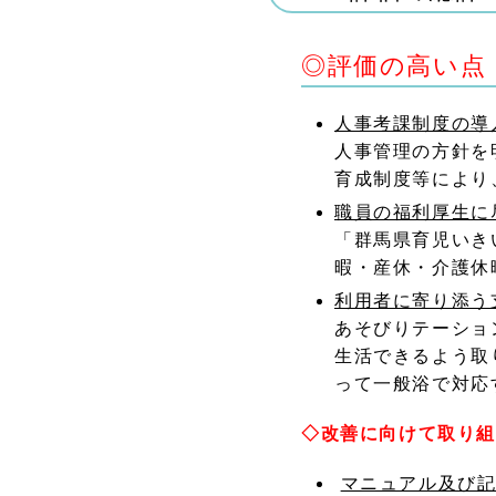
◎評価の高い点
人事考課制度の導
人事管理の方針を
育成制度等により
職員の福利厚生に
「群馬県育児いき
暇・産休・介護休
利用者に寄り添う
あそびりテーショ
生活できるよう取
って一般浴で対応
◇改善に向けて取り
マニュアル及び