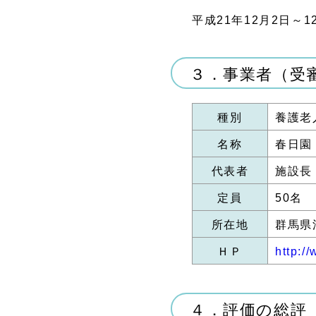
平成21年12月2日～1
３．事業者（受
種別
養護老
名称
春日園
代表者
施設長
定員
50名
所在地
群馬県
ＨＰ
http:/
４．評価の総評