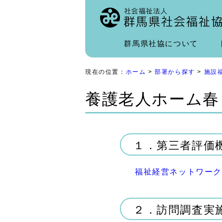
群馬県社協について
現在の位置：
ホーム
>
部署から探す
>
施設
養護老人ホーム春
１．第三者評価
福祉経営ネットワーク
２．訪問調査実