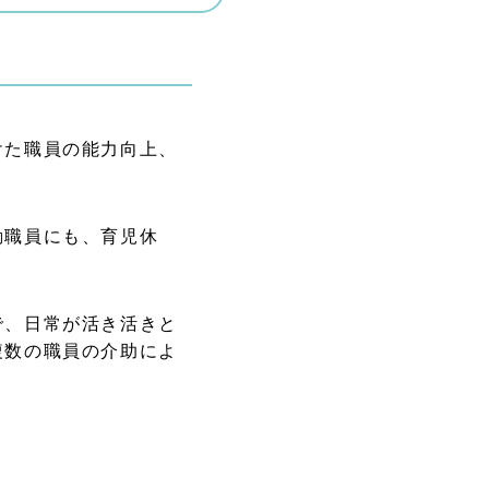
けた職員の能力向上、
勤職員にも、育児休
。
で、日常が活き活きと
複数の職員の介助によ