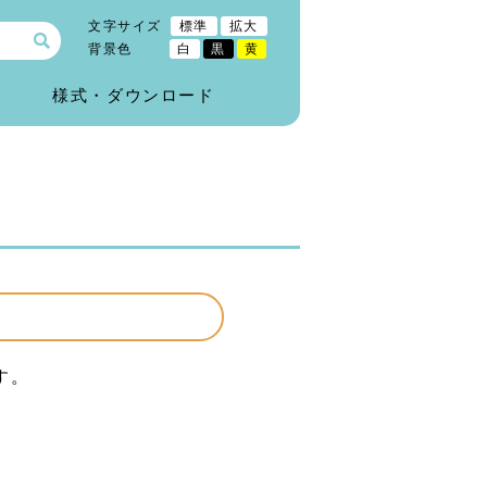
文字サイズ
標準
拡大
背景色
白
黒
黄
)
様式・ダウンロード
す。