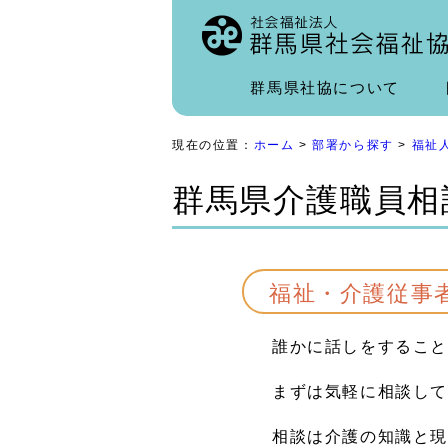
群馬県社協について
現在の位置：
ホーム
>
部署から探す
>
福祉
群馬県介護職員相
福祉・介護従事
誰かに話しをするこ
まずは気軽に相談し
相談は介護の知識と