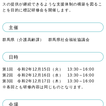
スの提供が継続できるような支援体制の構築を図るこ
とを目的に標記研修会を開催します。
主催
群馬県（介護高齢課） 群馬県社会福祉協議会
日時
第
1
回 令和
2
年
12
月
15
日（火）
13:30
～
16:00
第
2
回 令和
2
年
12
月
16
日（水）
13:30
～
16:00
第
3
回 令和
2
年
12
月
17
日（木）
13:30
～
16:00
※各回とも研修内容は同じものとなります。
会場