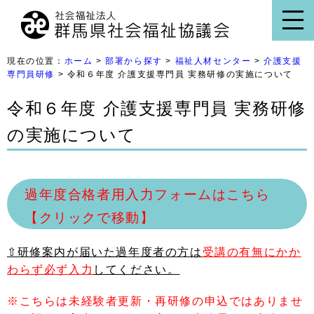
現在の位置：
ホーム
>
部署から探す
>
福祉人材センター
>
介護支援
専門員研修
> 令和６年度 介護支援専門員 実務研修の実施について
令和６年度 介護支援専門員 実務研修
の実施について
過年度合格者用入力フォームはこちら
【クリックで移動】
⇧研修案内が届いた過年度者の方は
受講の有無にかか
わらず必ず入力
してください。
※こちらは未経験者更新・再研修の申込ではありませ