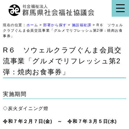
現在の位置：
ホーム
>
部署から探す
>
施設福祉課
> R６ ソウェル
クラブぐんま会員交流事業「グルメでリフレッシュ第2弾：焼肉お食
事券」
R６ ソウェルクラブぐんま会員交
流事業「グルメでリフレッシュ第2
弾：焼肉お食事券」
実施期間
◇炭火ダイニング燈
令和７年２月７日(金) ～ 令和７年３月５日(水)