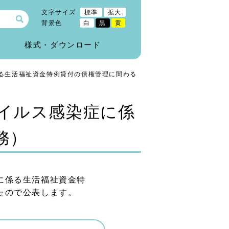
文字サイズ
標準
拡大
背景色
白
黒
黄
)
様式・ダウンロード
る生活福祉資金特例貸付の債権管理に関わる
イルス感染症に係
務）
に係る生活福祉資金特
たので公表します。