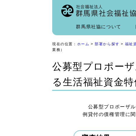
群馬県社協について
現在の位置：
ホーム
>
部署から探す
>
福祉
業務）
公募型プロポーザ
る生活福祉資金特
公募型プロポーザル
例貸付の債権管理に