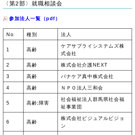
〈第
2
部〉就職相談会
参加法人一覧（pdf）
No
種別
法人
ケアサプライシステムズ株
1
高齢
式会社
2
高齢
株式会社介護NEXT
3
高齢
パナケア真中株式会社
4
高齢
ＮＰＯ法人三和会
社会福祉法人群馬県社会福
5
高齢;障害
祉事業団
株式会社ビジュアルビジョ
6
高齢
ン