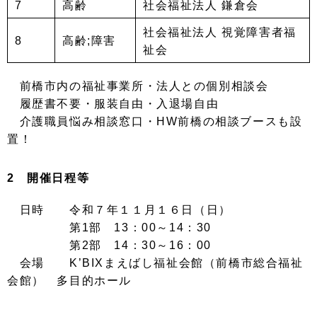
7
高齢
社会福祉法人 鎌倉会
社会福祉法人 視覚障害者福
8
高齢;障害
祉会
前橋市内の福祉事業所・法人との個別相談会
履歴書不要・服装自由・入退場自由
介護職員悩み相談窓口・
HW
前橋の相談ブースも設
置！
2 開催日程等
日時 令和７年１１月１６日（日）
第1部 13：00～14：30
第2部 14：30～16：00
会場 K’BIXまえばし福祉会館（前橋市総合福祉
会館） 多目的ホール