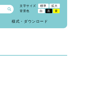
文字サイズ
標準
拡大
背景色
白
黒
黄
)
様式・ダウンロード