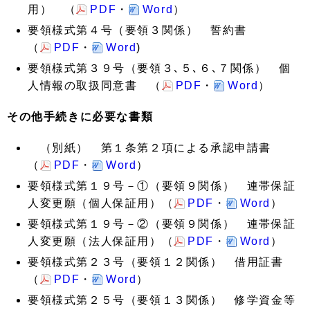
用） （
PDF
・
Word
）
要領様式第４号（要領３関係） 誓約書
（
PDF
・
Word
)
要領様式第３９号（要領３､５､６､７関係） 個
人情報の取扱同意書 （
PDF
・
Word
）
その他手続きに必要な書類
（別紙） 第１条第２項による承認申請書
（
PDF
・
Word
）
要領様式第１９号－①（要領９関係） 連帯保証
人変更願（個人保証用）（
PDF
・
Word
）
要領様式第１９号－②（要領９関係） 連帯保証
人変更願（法人保証用）（
PDF
・
Word
）
要領様式第２３号（要領１２関係） 借用証書
（
PDF
・
Word
）
要領様式第２５号（要領１３関係） 修学資金等