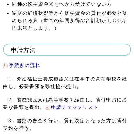
同種の修学資金
※
を他から受けていない方
家庭の経済状況等から修学資金の貸付が必要と認
められる方（世帯の年間所得の合計額が
1,000
万
円未満とします。）
申請方法
手続きの流れ
1
．介護福祉士養成施設又は在学中の高等学校を経
由し、必要書類を県社協へ提出。
2
．養成施設又は高等学校を経由し、貸付申請に必
要な書類を提出。
申請チェックリスト
3
．書類の審査を行い、貸付決定となった方は貸付
契約を行う。