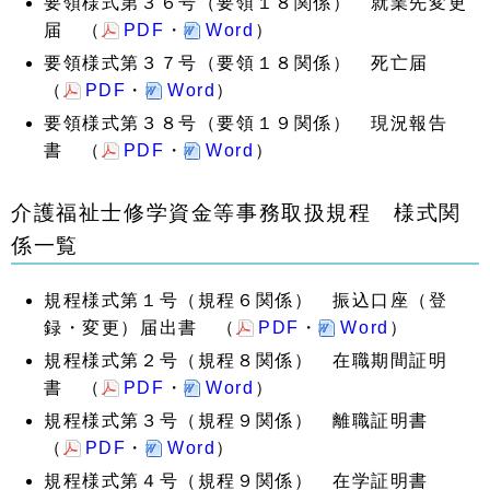
要領様式第３６号（要領１８関係） 就業先変更
届 （
PDF
・
Word
）
要領様式第３７号（要領１８関係） 死亡届
（
PDF
・
Word
）
要領様式第３８号（要領１９関係） 現況報告
書 （
PDF
・
Word
）
介護福祉士修学資金等事務取扱規程 様式関
係一覧
規程様式第１号（規程６関係） 振込口座（登
録・変更）届出書 （
PDF
・
Word
）
規程様式第２号（規程８関係） 在職期間証明
書 （
PDF
・
Word
）
規程様式第３号（規程９関係） 離職証明書
（
PDF
・
Word
）
規程様式第４号（規程９関係） 在学証明書